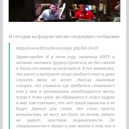
И сегодня на форуме читаю следующее сообщение:
https://www.b17.ru/forum/topic.php?id=29471
Здравствуйте. Я в этом году окончила БНТУ и
активно пытаюсь трудоустроиться, но без связей
и блата это никак не получается. В тех вакансиях,
что висят в интернете везде требуют опыт и даже
слушать меня не хотят. Иногда знакомые
говорят, что слышали где требуется специалист
или у них в организации освобождается место,
тогда я тоже сразу же обращаюсь в отдел кадров
и мне там отвечают, что нет такой вакансии и не
будет. Держат для своих. Это стало просто
невыносимо, не могу ни спать по ночам, ничего
не радует, чувствую подавленность. По
специальности я эколог и уже жалею о том, что я