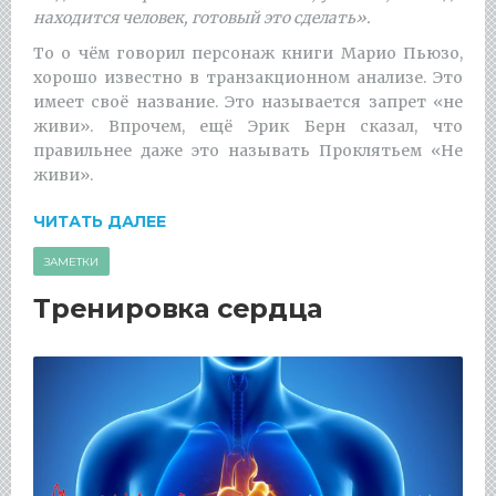
находится человек, готовый это сделать».
То о чём говорил персонаж книги Марио Пьюзо,
хорошо известно в транзакционном анализе. Это
имеет своё название. Это называется запрет «не
живи». Впрочем, ещё Эрик Берн сказал, что
правильнее даже это называть Проклятьем «Не
живи».
ЧИТАТЬ ДАЛЕЕ
ЗАМЕТКИ
Тренировка сердца