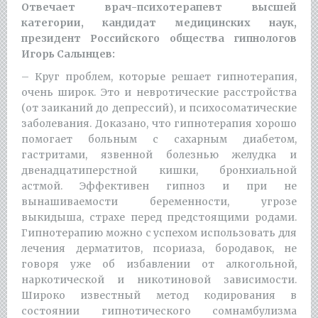
Отвечает врач-психотерапевт высшей
категории, кандидат медицинских наук,
президент Российского общества гипнологов
Игорь Салынцев:
– Круг проблем, которые решает гипнотерапия,
очень широк. Это и невротические расстройства
(от заиканий до депрессий), и психосоматические
заболевания. Доказано, что гипнотерапия хорошо
помогает больным с сахарным диабетом,
гастритами, язвенной болезнью желудка и
двенадцатиперстной кишки, бронхиальной
астмой. Эффективен гипноз и при не
вынашиваемости беременности, угрозе
выкидыша, страхе перед предстоящими родами.
Гипнотерапию можно с успехом использовать для
лечения дерматитов, псориаза, бородавок, не
говоря уже об избавлении от алкогольной,
наркотической и никотиновой зависимости.
Широко известный метод кодирования в
состоянии гипнотического сомнамбулизма