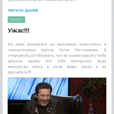
ЧИТАТЬ ДАЛЕЕ
ЗАМЕТКИ
Ужас!!!
На днях наткнулся на интервью известного в
определенных кругах Пети Листермана. В
очередной раз убедился, что не важно какой у тебя
диплом, важно что тебе интересно. Ведь
интересно жить в этом мире, жить а не
прозябать!!!