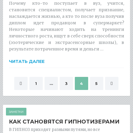
Почему кто-то поступает в вуз, учится,
становится специалистом, получает признание,
наслаждается жизнью, а кто то после вуза получив
диплом идет продавцом в супермаркет?
Некоторые начинают ходить на тренинги
личностного роста, ищут в себе сверх способности
(эзотерические и экстрасенсорные школы), в
результате потраченное время и деньги …
ЧИТАТЬ ДАЛЕЕ
Навигация
1
…
3
4
5
по
записям
ЗАМЕТКИ
КАК СТАНОВЯТСЯ ГИПНОТИЗЕРАМИ
В ГИПНОЗ приходят разными путями, но все