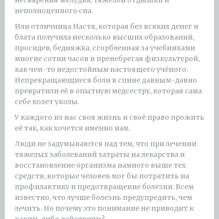
несварения желудка, тяжелой отдышки и
неполноценного сна.
Или отличница Настя, которая без всяких денег и
блата получила несколько высших образований,
просидев, бедняжка, сгорбленная за учебниками
многие сотни часов и пренебрегая физкультурой,
как чем-то недостойным настоящего учёного.
Непрекращающиеся боли в спине давным-давно
превратили её в опытную медсестру, которая сама
себе колет уколы.
У каждого из нас своя жизнь и своё право прожить
её так, как хочется именно нам.
Люди не задумываются над тем, что при лечении
тяжелых заболеваний затраты на лекарства и
восстановление организма намного выше тех
средств, которые человек мог бы потратить на
профилактику и предотвращение болезни. Всем
известно, что лучше болезнь предупредить, чем
лечить. Но почему это понимание не приводит к