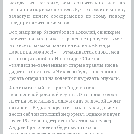
исходя из которых, мы сознательно или по
незнанию портим свои тела. И, что самое странное,
зачастую ничего своевременно по этому поводу
предпринимать не желаем.
Вот, например, баскетболист Николай, он вихрем
носится на площадке, стараясь не пропустить мяч,
и со всего размаха падает на колени. «Ерунда,
царапина, заживет!» — отмахивается спортсмен
от ноющих ушибов. Но пройдет 30 лет и
«зажившие-залеченные» старые травмы вновь
дадут о себе знать, и Николаю будут постоянно
делать операции на коленях и вырезать опухоли.
А вот патлатый гитарист Энди из пока
неизвестной роковой группы. Он с приятелями
пьет на репетициях водку и одну за другой курит
сигареты. Ведь это круто и только так и должен
вести себя настоящий неформал. Однако минует
всего 15 лет, и подстригшийся топ-менеджер
Андрей Григорьевич будет мучиться от