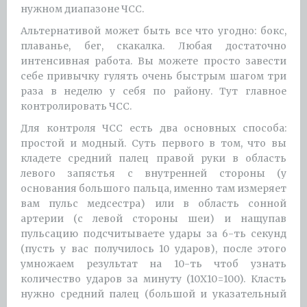
нужном диапазоне ЧСС.
Альтернативой может быть все что угодно: бокс,
плаванье, бег, скакалка. Любая достаточно
интенсивная работа. Вы можете просто завести
себе привычку гулять очень быстрым шагом три
раза в неделю у себя по району. Тут главное
контролировать ЧСС.
Для контроля ЧСС есть два основных способа:
простой и модный. Суть первого в том, что вы
кладете средний палец правой руки в область
левого запястья с внутренней стороны (у
основания большого пальца, именно там измеряет
вам пульс медсестра) или в область сонной
артерии (с левой стороны шеи) и нащупав
пульсацию подсчитываете удары за 6-ть секунд
(пусть у вас получилось 10 ударов), после этого
умножаем результат на 10-ть чтоб узнать
количество ударов за минуту (10Х10=100). Класть
нужно средний палец (большой и указательный