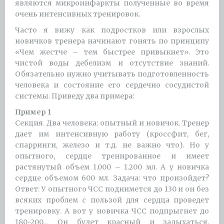
являются микроинфаркты полученные во время
очень интенсивных тренировок.
Часто я вижу как подростков или взрослых
новичков тренера начинают гонять по принципу
«Чем жестче – тем быстрее привыкнет». Это
чистой воды дебелизм и отсутствие знаний.
Обязательно нужно учитывать подготовленность
человека и состояние его сердечно сосудистой
системы. Приведу два примера:
Пример 1
Секция. Два человека: опытный и новичок. Тренер
дает им интенсивную работу (кроссфит, бег,
спарринги, железо и т.д. не важно что). Но у
опытного, сердце тренированное и имеет
растянутый объем 1.000 – 1.200 мл. А у новичка
сердце объемом 600 мл. Задача: что произойдет?
Ответ: У опытного ЧСС поднимется до 130 и он без
всяких проблем с пользой для сердца проведет
тренировку. А вот у новичка ЧСС подпрыгнет до
180-200… Он будет красный и задыхаться.