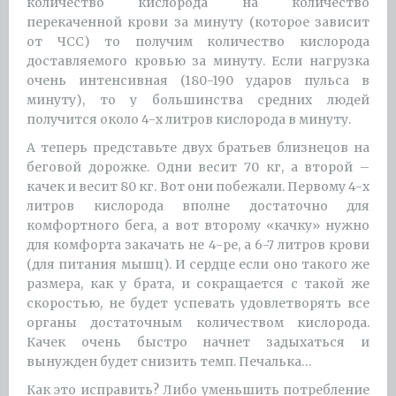
количество кислорода на количество
перекаченной крови за минуту (которое зависит
от ЧСС) то получим количество кислорода
доставляемого кровью за минуту. Если нагрузка
очень интенсивная (180-190 ударов пульса в
минуту), то у большинства средних людей
получится около 4-х литров кислорода в минуту.
А теперь представьте двух братьев близнецов на
беговой дорожке. Одни весит 70 кг, а второй –
качек и весит 80 кг. Вот они побежали. Первому 4-х
литров кислорода вполне достаточно для
комфортного бега, а вот второму «качку» нужно
для комфорта закачать не 4-ре, а 6-7 литров крови
(для питания мышц). И сердце если оно такого же
размера, как у брата, и сокращается с такой же
скоростью, не будет успевать удовлетворять все
органы достаточным количеством кислорода.
Качек очень быстро начнет задыхаться и
вынужден будет снизить темп. Печалька…
Как это исправить? Либо уменьшить потребление