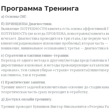
Программа Тренинга
а) Основы СНГ.
б) ПРИНЦИПЫ Диагностики.
Выявление ПОТРЕБНОСТИ клиента есть основа эффективной
ПОТРЕБНОСТЬ (не всегда ПРОБЛЕМА, психотравма) клиента выя
исчезает. Диагностика проводится в три этапа, где первую час
клиентом(рациональное изложение проблемы); вторая часть —
понижение, минимальное осознавание); третья — диагностика в 
в)
Стратегии и тактики гипно-терапии
.
Переход от одного метода к другому(методы представлены в б
директивные и шоковые, и методы провоцирующие каталепсию,
«провала», тем самым убирая «страхи» терапевта(гипнотизер
как гипноза, так и терапии.
г) Практические занятия.
Тренинг имеет задачей исключительно освоение до стадии нав
теоретическая часть сразу переходит в отработку.
д) Доступ к онлайн тренингу.
Тренинг проводят Кувшинов Виктор Николаевич и «Резервы Ра