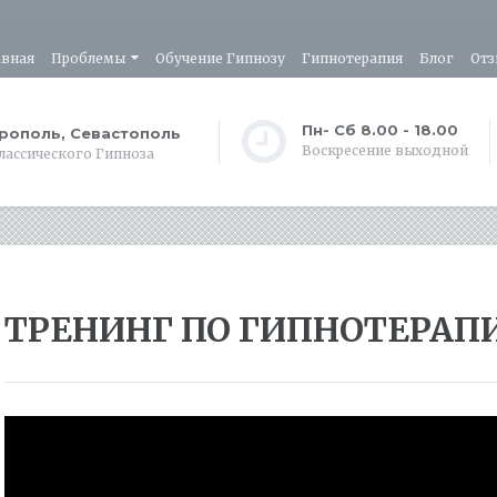
авная
Проблемы
Обучение Гипнозу
Гипнотерапия
Блог
Отз
Пн- Сб 8.00 - 18.00
рополь, Севастополь
Воскресение выходной
лассического Гипноза
ТРЕНИНГ ПО ГИПНОТЕРАП