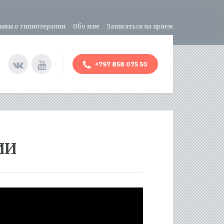
ывы о гипнотерапии
Обо мне
Записаться на прием
+797 858 075 50
ИИ