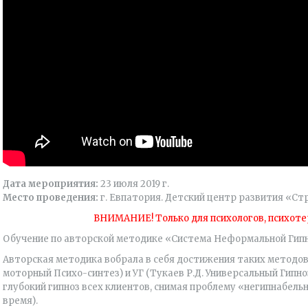
Дата мероприятия:
23 июля 2019 г.
Место проведения:
г. Евпатория. Детский центр развития «Ст
ВНИМАНИЕ! Только для психологов, психоте
Обучение по авторской методике «Система Неформальной Гипн
Авторская методика вобрала в себя достижения таких методов, 
моторный Психо-синтез) и УГ (Тукаев Р.Д. Универсальный Гипно
глубокий гипноз всех клиентов, снимая проблему «негипнабельн
время).