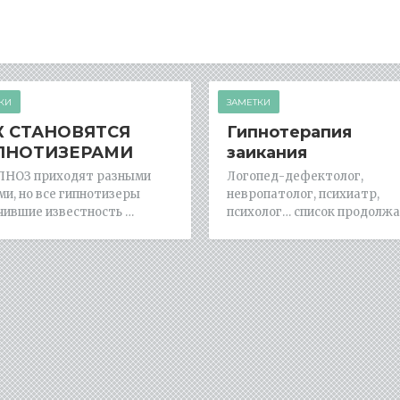
КИ
ЗАМЕТКИ
К СТАНОВЯТСЯ
Гипнотерапия
ПНОТИЗЕРАМИ
заикания
ПНОЗ приходят разными
Логопед-дефектолог,
ми, но все гипнотизеры
невропатолог, психиатр,
чившие известность …
психолог… список продолжа