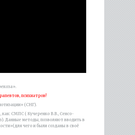
рекоза».
рапевтов, психиатров!
отизации» (СНГ).
как: СМПС ( Кучеренко В.В., Сенсо-
з). Данные методы, позволяют вводить в
ости»(для чего и были созданы в своё