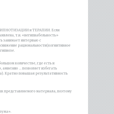
 ГИПНОТИЗАЦИИ и ТЕРАПИИ. Если
влена, т.н. «негипнабельность»
ть занимает интервью с
 снижение рациональности(когнитивное
гипнозе.
ольшом количестве, где есть и
 амнезию … позволяет избегать
а). Кратно повышая результативность
ык представляемого материала, поэтому
зума».