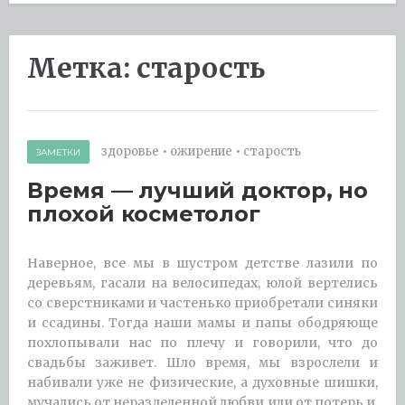
Метка:
старость
здоровье
•
ожирение
•
старость
ЗАМЕТКИ
Время — лучший доктор, но
плохой косметолог
Наверное, все мы в шустром детстве лазили по
деревьям, гасали на велосипедах, юлой вертелись
со сверстниками и частенько приобретали синяки
и ссадины. Тогда наши мамы и папы ободряюще
похлопывали нас по плечу и говорили, что до
свадьбы заживет. Шло время, мы взрослели и
набивали уже не физические, а духовные шишки,
мучались от неразделенной любви или от потерь и