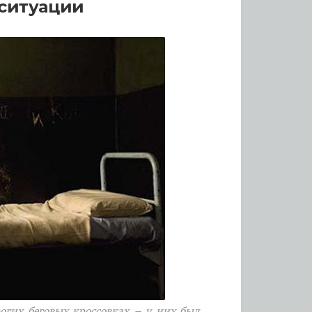
 ситуации
огих беговых кроссовках – у них был