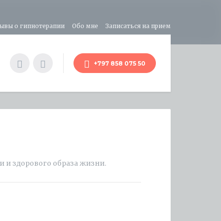
ывы о гипнотерапии
Обо мне
Записаться на прием
+797 858 075 50
и и здорового образа жизни.