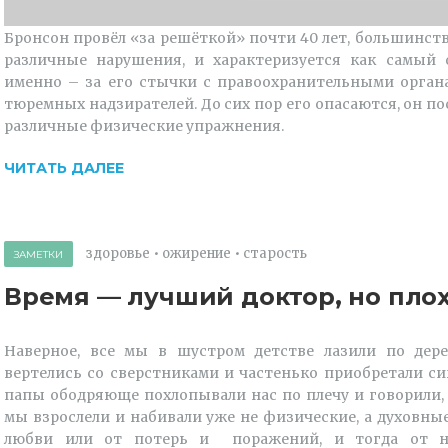
Бронсон провёл «за решёткой» почти 40 лет, большинств
различные нарушения, и характеризуется как самый 
именно – за его стычки с правоохранительными орган
тюремных надзирателей. До сих пор его опасаются, он по
различные физические упражнения.
ЧИТАТЬ ДАЛЕЕ
здоровье
•
ожирение
•
старость
ЗАМЕТКИ
Время — лучший доктор, но пло
Наверное, все мы в шустром детстве лазили по дере
вертелись со сверстниками и частенько приобретали с
папы ободряюще похлопывали нас по плечу и говорили, 
мы взрослели и набивали уже не физические, а духовны
любви или от потерь и поражений, и тогда от н