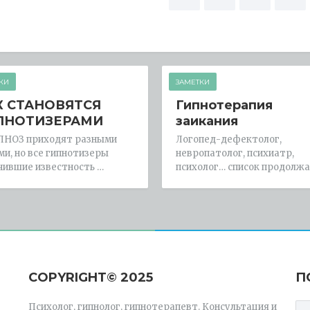
по
записям
КИ
ЗАМЕТКИ
К СТАНОВЯТСЯ
Гипнотерапия
ПНОТИЗЕРАМИ
заикания
ПНОЗ приходят разными
Логопед-дефектолог,
ми, но все гипнотизеры
невропатолог, психиатр,
чившие известность …
психолог… список продолжа
СOPYRIGHT© 2025
П
Психолог, гипнолог, гипнотерапевт. Консультация и