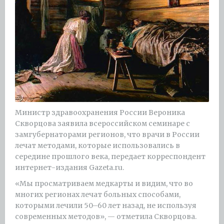
Министр здравоохранения России Вероника
Скворцова заявила всероссийском семинаре с
замгубернаторами регионов, что врачи в России
лечат методами, которые использовались в
середине прошлого века, передает корреспондент
интернет-издания Gazeta.ru.
«Мы просматриваем медкарты и видим, что во
многих регионах лечат больных способами,
которыми лечили 50–60 лет назад, не используя
современных методов», — отметила Скворцова.